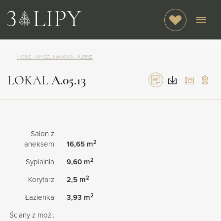
HOME
-
WYSZUKIWARKA
-
A.05.13
LOKAL
A.05.13
Salon z
2
aneksem
16,65 m
2
Sypialnia
9,60 m
2
Korytarz
2,5 m
2
Łazienka
3,93 m
Ściany z możl.