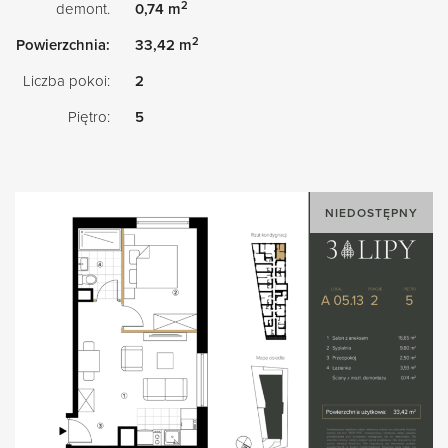
2
demont.
0,74 m
2
Powierzchnia:
33,42 m
Liczba pokoi:
2
Piętro:
5
NIEDOSTĘPNY