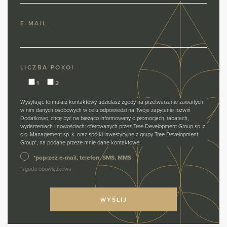
E-MAIL
LICZBA POKOI
1
2
Wysyłając formularz kontaktowy udzielasz zgody na przetwarzanie zawartych
w nim danych osobowych w celu odpowiedzi na Twoje zapytanie rozwiń
Dodatkowo, chcę być na bieżąco informowany o promocjach, rabatach,
wydarzeniach i nowościach: oferowanych przez Tree Development Group sp. z
o.o. Management sp. k. oraz spółki inwestycyjne z grupy Tree Development
Group*, na podane przeze mnie dane kontaktowe:
*poprzez e-mail, telefon, SMS, MMS
*zgoda obowiązkowa