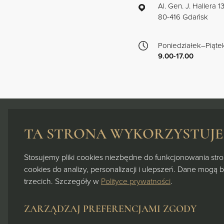
Al. Gen. J. Hallera 
80-416 Gdańsk
Poniedziałek–Piąte
9.00-17.00
TA STRONA WYKORZYSTUJE 
ZNAJDŹ
LOKAL
Stosujemy pliki cookies niezbędne do funkcjonowania stron
cookies do analizy, personalizacji i ulepszeń. Dane mogą 
Al. Gen. J. Hallera 132/252 80-416,
trzecich. Szczegóły w
Polityce prywatności
.
Gdańsk
+48 512 729 729
ZARZĄDZAJ PREFERENCJAMI ZGODY