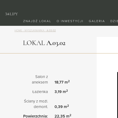
ZNAJDŹ LOKAL
O INWESTYCJI
GALERIA
DZI
HOME
-
WYSZUKIWARKA
-
A.03.02
LOKAL
A.03.02
Salon z
2
aneksem
18,77 m
2
Łazienka
3,19 m
Ściany z możl.
2
demont.
0,39 m
2
Powierzchnia:
22,35 m