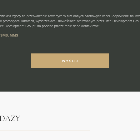
udzielasz zgody na przetwarzanie zawartych w nim danych osobowych w celu odpowiedzi na Tw
o promocjach, rabatach, wydarzeniach i nowościach: oferowanych przez Tree Development Group
 Tree Development Group*, na podane przeze mnie dane kontaktowe:
n, SMS, MMS
EDAŻY