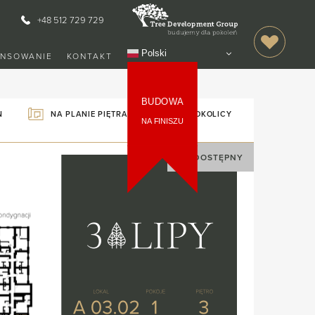
+48 512 729 729
Polski
ANSOWANIE
KONTAKT
BUDOWA
NA PLANIE PIĘTRA
MAPA OKOLICY
N
NA FINISZU
NIEDOSTĘPNY