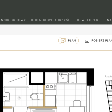
ENNIK BUDOWY
DODATKOWE KORZYŚCI
DEWELOPER
FIN
PLAN
POBIERZ PLA