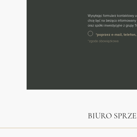
Wysyłając formularz kontaktowy 
chcę być na bieżąco informowany 
oraz spółki inwestycyjne z grupy
*poprzez e-mail, telefo
*zgoda obowiązkowa
BIURO SPRZ