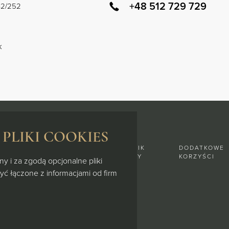
+48 512 729 729
132/252
k
PLIKI COOKIES
O
GALERIA
DZIENNIK
DODATKOWE
INWESTYCJI
BUDOWY
KORZYŚCI
y i za zgodą opcjonalne pliki
być łączone z informacjami od firm