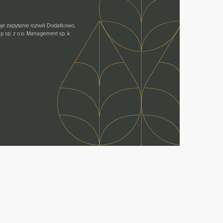
oje zapytanie rozwiń Dodatkowo,
 sp. z o.o. Management sp. k.