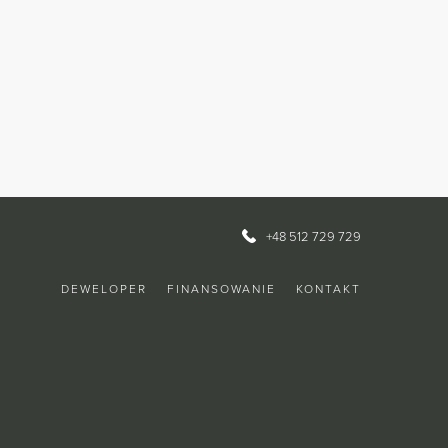
+48 512 729 729
DEWELOPER
FINANSOWANIE
KONTAKT