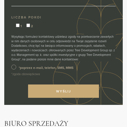
LICZBA POKOI
1
2
Wysyłając formularz kontaktowy udzielasz zgody na przetwarzanie zawartych
w nim danych osobowych w celu odpowiedzi na Twoje zapytanie rozwiń
Dodatkowo, chcę być na bieżąco informowany o promocjach, rabatach,
wydarzeniach i nowościach: oferowanych przez Tree Development Group sp. z
o.o. Management sp. k. oraz spółki inwestycyjne z grupy Tree Development
Group*, na podane przeze mnie dane kontaktowe:
*poprzez e-mail, telefon, SMS, MMS
*zgoda obowiązkowa
BIURO SPRZEDAŻY