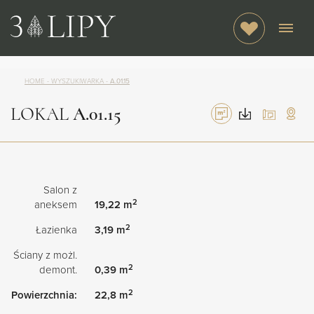
HOME
-
WYSZUKIWARKA
-
A.01.15
LOKAL
A.01.15
Salon z
2
aneksem
19,22 m
2
Łazienka
3,19 m
Ściany z możl.
2
demont.
0,39 m
2
Powierzchnia:
22,8 m