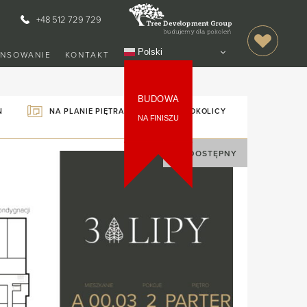
+48 512 729 729
Polski
ANSOWANIE
KONTAKT
BUDOWA
NA PLANIE PIĘTRA
MAPA OKOLICY
N
NA FINISZU
NIEDOSTĘPNY