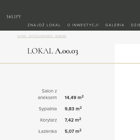
ZNAJDŹ LOKAL
O INWESTYCJI
GALERIA
DZI
HOME
-
WYSZUKIWARKA
-
A.00.03
LOKAL
A.00.03
Salon z
2
aneksem
14,49 m
2
Sypialnia
9,83 m
2
Korytarz
7,42 m
2
Łazienka
5,07 m