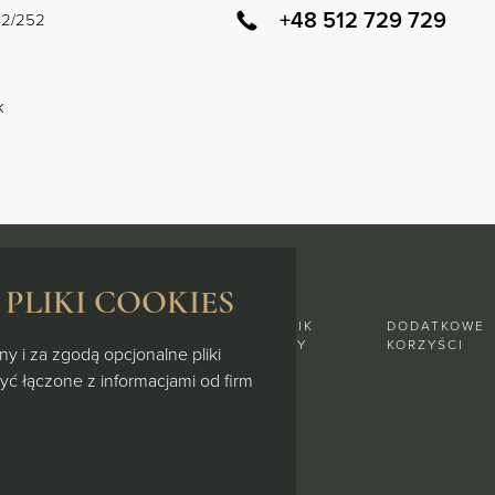
+48 512 729 729
132/252
k
PLIKI COOKIES
O
GALERIA
DZIENNIK
DODATKOWE
INWESTYCJI
BUDOWY
KORZYŚCI
y i za zgodą opcjonalne pliki
być łączone z informacjami od firm