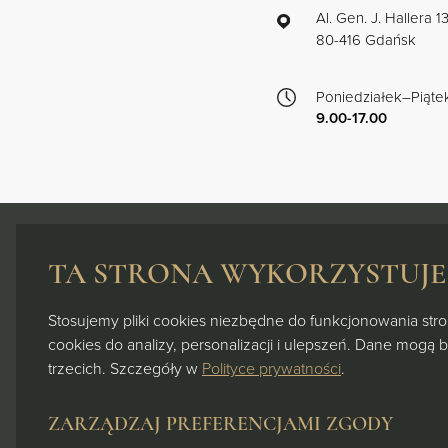
Al. Gen. J. Hallera 
80-416 Gdańsk
Poniedziałek–Piąte
9.00-17.00
TA STRONA WYKORZYSTUJE 
ZNAJDŹ
LOKAL
Stosujemy pliki cookies niezbędne do funkcjonowania stron
cookies do analizy, personalizacji i ulepszeń. Dane mogą 
Al. Gen. J. Hallera 132/252 80-416,
trzecich. Szczegóły w
Polityce prywatności
.
Gdańsk
+48 512 729 729
ZARZĄDZAJ PREFERENCJAMI ZGODY