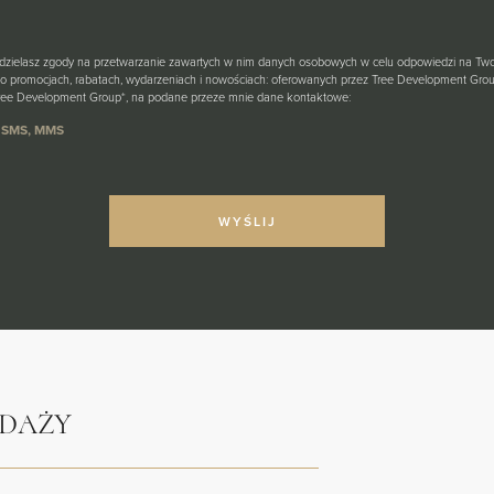
udzielasz zgody na przetwarzanie zawartych w nim danych osobowych w celu odpowiedzi na Tw
o promocjach, rabatach, wydarzeniach i nowościach: oferowanych przez Tree Development Group
 Tree Development Group*, na podane przeze mnie dane kontaktowe:
n, SMS, MMS
EDAŻY