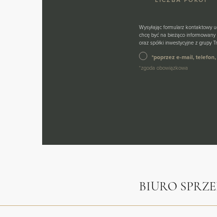
Wysyłając formularz kontaktowy 
chcę być na bieżąco informowany 
oraz spółki inwestycyjne z grupy
*poprzez e-mail, telefo
*zgoda obowiązkowa
BIURO SPRZ