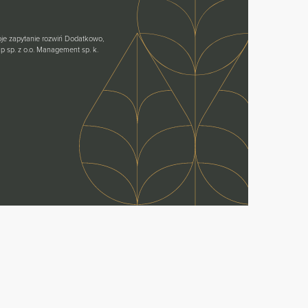
oje zapytanie rozwiń Dodatkowo,
 sp. z o.o. Management sp. k.