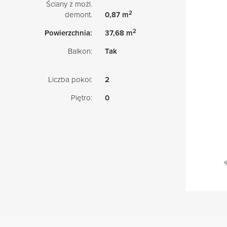
Ściany z możl.
2
demont.
0,87 m
2
Powierzchnia:
37,68 m
Balkon:
Tak
Liczba pokoi:
2
Piętro:
0