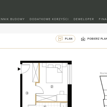
ENNIK BUDOWY
DODATKOWE KORZYŚCI
DEWELOPER
FIN
PLAN
POBIERZ PLA